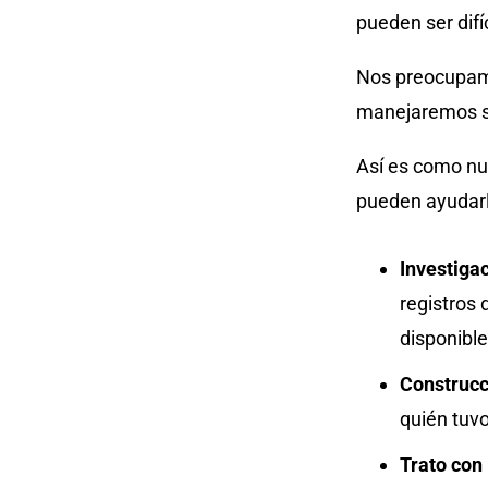
pueden ser difí
Nos preocupamo
manejaremos su
Así es como n
pueden ayudarl
Investiga
registros 
disponible
Construcc
quién tuvo
Trato con