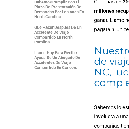
Con más de
25
Debemos Cumplir Con El
Plazo De Presentación De
millones recu
Demandas Por Lesiones En
North Carolina
ganar. Llame ho
Qué Hacer Después De Un
pagará ni un c
Accidente De Viaje
Compartido En North
Carolina
Nuestr
Llame Hoy Para Recibir
Ayuda De Un Abogado De
de via
Accidentes De Viaje
Compartido En Concord
NC, lu
compl
Sabemos lo est
involucra a un
compañías tien