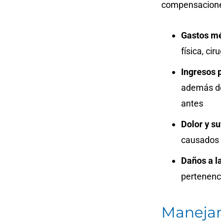
compensacion
Gastos m
física, cir
Ingresos 
además de
antes
Dolor y s
causados 
Daños a l
pertenenc
Maneja