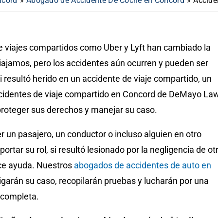
ncord
»
Abogado de Accidente De Coche en Concord
»
Accide
de viajes compartidos como Uber y Lyft han cambiado la
iajamos, pero los accidentes aún ocurren y pueden ser
 resultó herido en un accidente de viaje compartido, un
cidentes de viaje compartido en Concord de DeMayo La
proteger sus derechos y manejar su caso.
r un pasajero, un conductor o incluso alguien en otro
portar su rol, si resultó lesionado por la negligencia de ot
ce ayuda. Nuestros
abogados de accidentes de auto en
igarán su caso, recopilarán pruebas y lucharán por una
completa.