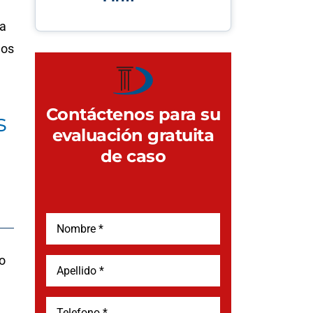
ra
nos
Contáctenos para su
s
evaluación gratuita
de caso
o