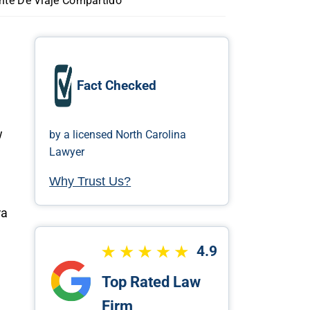
nte De Viaje Compartido
Fact Checked
w
by a licensed North Carolina
Lawyer
Why Trust Us?
ra
4.9
Top Rated Law
Firm