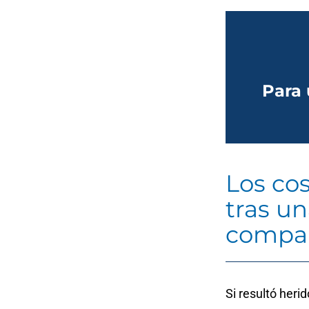
Para 
Los co
tras un
compar
Si resultó heri