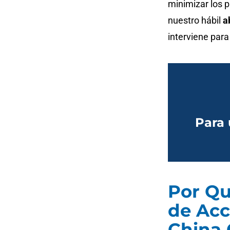
minimizar los 
nuestro hábil
a
interviene par
Para 
Por Qu
de Acc
China 