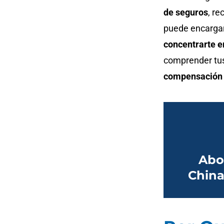
de seguros
, re
puede encargar
concentrarte e
comprender tus
compensación 
Abo
China