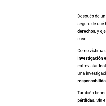
Después de un 
seguro de qué 
derechos
, y e
caso.
Como víctima d
investigación 
entrevistar
tes
Una investigac
responsabilid
También tiene
pérdidas
. Sin 