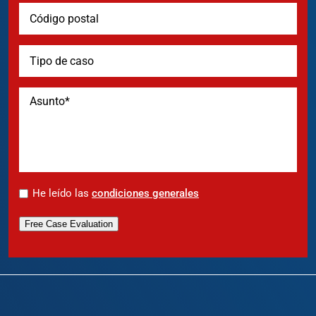
*
He leído las
condiciones generales
Free Case Evaluation