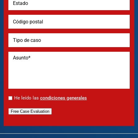
*
He leído las
condiciones generales
Free Case Evaluation