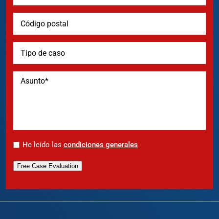
*
He leído las
condiciones generales
Free Case Evaluation