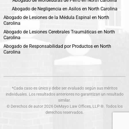
Abogado de Mordeduras de Perro en North Carolina
Abogado de Negligencia en Asilos en North Carolina
Abogado de Lesiones de la Médula Espinal en North
Carolina
Abogado de Lesiones Cerebrales Traumáticas en North
Carolina
Abogado de Responsabilidad por Productos en North
Carolina
*Cada caso es único y debe ser evaluado según sus méritos
individuales. Los resultados anteriores no garantizan un resultado
similar.
© Derechos de autor 2026
DeMayo Law Offices
, LLP ®. Todos los
derechos reservados.